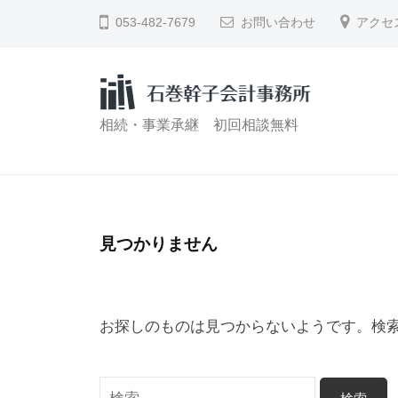
コ
巻
053-482-7679
お問い合わせ
アクセ
ン
幹
テ
子
会
ン
計
ツ
石
相続・事業承継 初回相談無料
事
へ
巻
務
ス
幹
所
キ
子
ッ
会
見つかりません
プ
計
事
お探しのものは見つからないようです。検
務
所
検